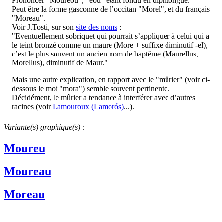
Prononcer "Mourèou", "èou" étant fondu en diphtongue.
Peut être la forme gasconne de l’occitan "Morel", et du français
"Moreau".
Voir J.Tosti, sur son
site des noms
:
"Eventuellement sobriquet qui pourrait s’appliquer à celui qui a
le teint bronzé comme un maure (More + suffixe diminutif -el),
c’est le plus souvent un ancien nom de baptême (Maurellus,
Morellus), diminutif de Maur."
Mais une autre explication, en rapport avec le "mûrier" (voir ci-
dessous le mot "mora") semble souvent pertinente.
Décidément, le mûrier a tendance à interférer avec d’autres
racines (voir
Lamouroux (Lamorós)
...).
Variante(s) graphique(s) :
Moureu
Moureau
Moreau