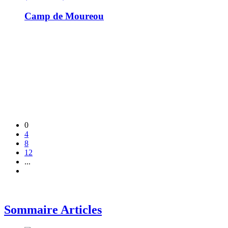
Camp de Moureou
0
4
8
12
...
Sommaire Articles