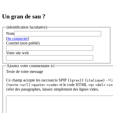
Un gran de sau ?
(identification facultative)
Nom
[
Se connecter
]
Courriel (non publié)
Votre site web
Ajoutez votre commentaire ici
Texte de votre message
Ce champ accepte les raccourcis SPIP
{{gras}}
{italique}
-*l
et le code HTML
[texte->url]
<quote>
<code>
<q>
<del>
<in
créer des paragraphes, laissez simplement des lignes vides.