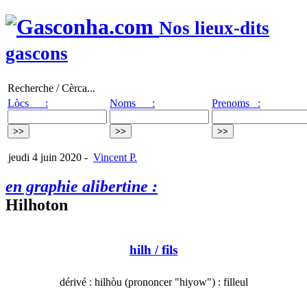
Nos lieux-dits
gascons
Recherche / Cèrca...
Lòcs :
Noms :
Prenoms :
jeudi 4 juin 2020
-
Vincent P.
en graphie alibertine :
Hilhoton
hilh
/ fils
dérivé : hilhòu (prononcer "hiyow") : filleul