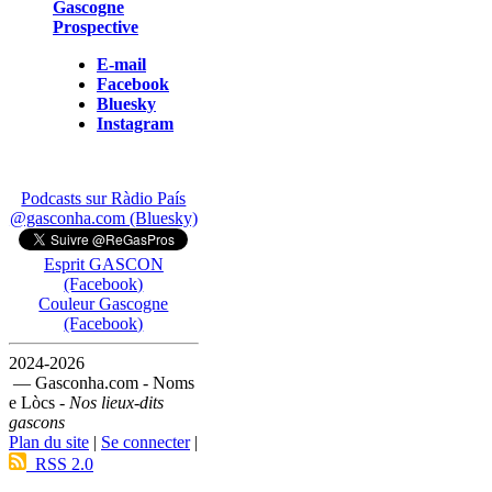
Gascogne
Prospective
E-mail
Facebook
Bluesky
Instagram
Podcasts sur Ràdio País
@gasconha.com (Bluesky)
Esprit GASCON
(Facebook)
Couleur Gascogne
(Facebook)
2024-2026
— Gasconha.com - Noms
e Lòcs -
Nos lieux-dits
gascons
Plan du site
|
Se connecter
|
RSS 2.0