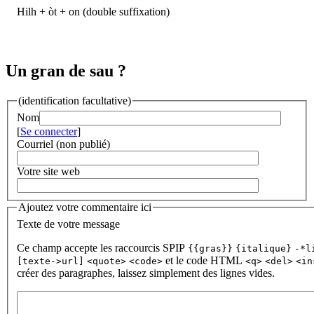
Hilh + òt + on (double suffixation)
Un gran de sau ?
(identification facultative)
Nom
[
Se connecter
]
Courriel (non publié)
Votre site web
Ajoutez votre commentaire ici
Texte de votre message
Ce champ accepte les raccourcis SPIP
{{gras}}
{italique}
-*l
et le code HTML
[texte->url]
<quote>
<code>
<q>
<del>
<in
créer des paragraphes, laissez simplement des lignes vides.