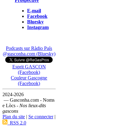
Prospective
E-mail
Facebook
Bluesky
Instagram
Podcasts sur Ràdio País
@gasconha.com (Bluesky)
Esprit GASCON
(Facebook)
Couleur Gascogne
(Facebook)
2024-2026
— Gasconha.com - Noms
e Lòcs -
Nos lieux-dits
gascons
Plan du site
|
Se connecter
|
RSS 2.0