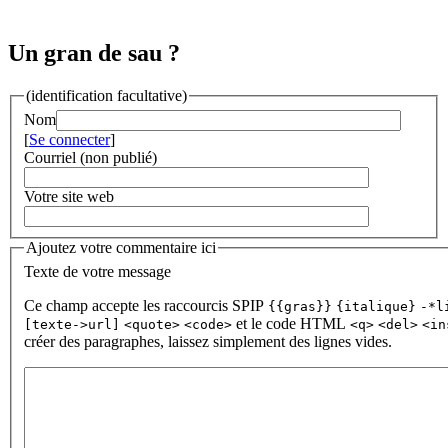
Un gran de sau ?
(identification facultative)
Nom
[
Se connecter
]
Courriel (non publié)
Votre site web
Ajoutez votre commentaire ici
Texte de votre message
Ce champ accepte les raccourcis SPIP
{{gras}}
{italique}
-*l
et le code HTML
[texte->url]
<quote>
<code>
<q>
<del>
<in
créer des paragraphes, laissez simplement des lignes vides.