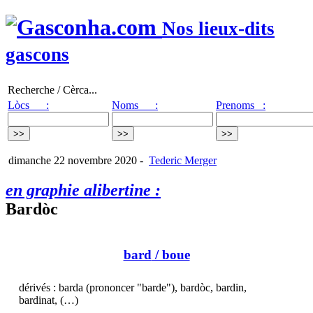
Nos lieux-dits
gascons
Recherche / Cèrca...
Lòcs :
Noms :
Prenoms :
dimanche 22 novembre 2020
-
Tederic Merger
en graphie alibertine :
Bardòc
bard
/ boue
dérivés : barda (prononcer "barde"), bardòc, bardin,
bardinat, (…)