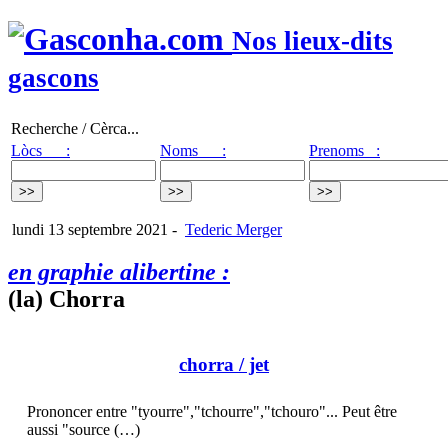
Nos lieux-dits
gascons
Recherche / Cèrca...
Lòcs :
Noms :
Prenoms :
lundi 13 septembre 2021
-
Tederic Merger
en graphie alibertine :
(la) Chorra
chorra
/ jet
Prononcer entre "tyourre","tchourre","tchouro"... Peut être
aussi "source (…)