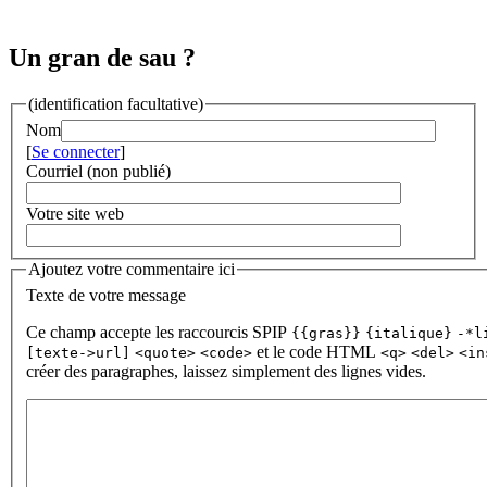
Un gran de sau ?
(identification facultative)
Nom
[
Se connecter
]
Courriel (non publié)
Votre site web
Ajoutez votre commentaire ici
Texte de votre message
Ce champ accepte les raccourcis SPIP
{{gras}}
{italique}
-*l
et le code HTML
[texte->url]
<quote>
<code>
<q>
<del>
<in
créer des paragraphes, laissez simplement des lignes vides.