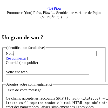
(lo) Piòu
Prononcer "(lou) Piòw, Piàw"... Semble une variante de Pujau
(ou Pujòu ?). (…)
Un gran de sau ?
(identification facultative)
Nom
[
Se connecter
]
Courriel (non publié)
Votre site web
Ajoutez votre commentaire ici
Texte de votre message
Ce champ accepte les raccourcis SPIP
{{gras}}
{italique}
-*l
et le code HTML
[texte->url]
<quote>
<code>
<q>
<del>
<in
créer des paragraphes, laissez simplement des lignes vides.