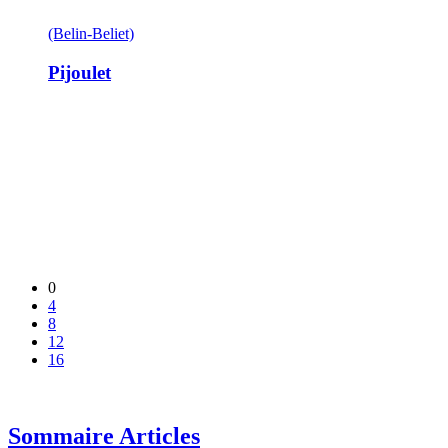
(Belin-Beliet)
Pijoulet
0
4
8
12
16
Sommaire Articles