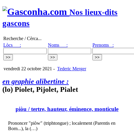
Nos lieux-dits
gascons
Recherche / Cèrca...
Lòcs :
Noms :
Prenoms :
vendredi 22 octobre 2021
-
Tederic Merger
en graphie alibertine :
(lo) Piolet, Pijolet, Pialet
piòu
/ tertre, hauteur, éminence, monticule
Prononcer "piòw" (triphtongue) ; localement (Parentis en
Born...), la (…)