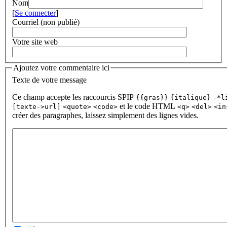
Nom
[
Se connecter
]
Courriel (non publié)
Votre site web
Ajoutez votre commentaire ici
Texte de votre message
Ce champ accepte les raccourcis SPIP
{{gras}}
{italique}
-*l
et le code HTML
[texte->url]
<quote>
<code>
<q>
<del>
<in
créer des paragraphes, laissez simplement des lignes vides.