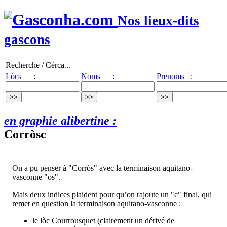
Nos lieux-dits
gascons
Recherche / Cèrca...
Lòcs :
Noms :
Prenoms :
en graphie alibertine :
Corròsc
On a pu penser à "Corròs" avec la terminaison aquitano-
vasconne "os".
Mais deux indices plaident pour qu’on rajoute un "c" final, qui
remet en question la terminaison aquitano-vasconne :
le lòc Courrousquet (clairement un dérivé de