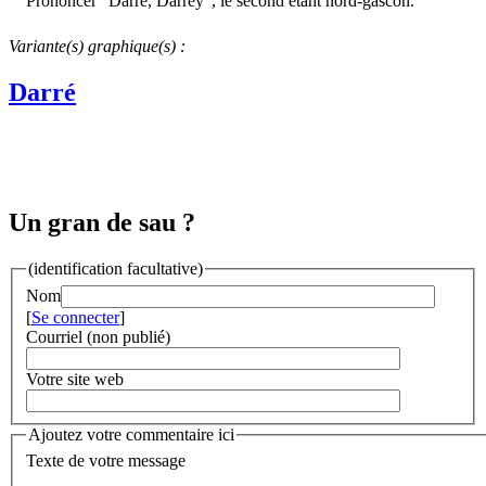
Prononcer "Darrè, Darrèÿ", le second étant nord-gascon.
Variante(s) graphique(s) :
Darré
Un gran de sau ?
(identification facultative)
Nom
[
Se connecter
]
Courriel (non publié)
Votre site web
Ajoutez votre commentaire ici
Texte de votre message