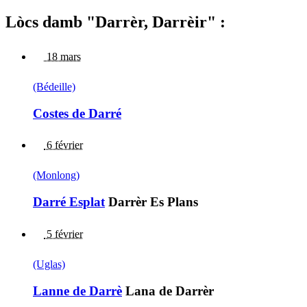
Lòcs damb "Darrèr, Darrèir" :
18 mars
(Bédeille)
Costes de Darré
6 février
(Monlong)
Darré Esplat
Darrèr Es Plans
5 février
(Uglas)
Lanne de Darrè
Lana de Darrèr