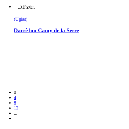
5 février
(Uglas)
Darrè lou Camy de la Serre
0
4
8
12
...