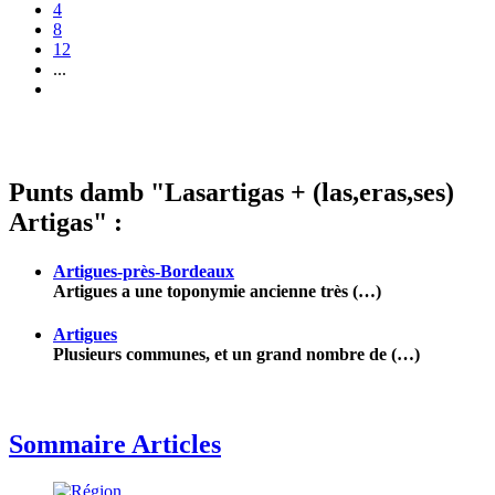
4
8
12
...
Punts damb "Lasartigas + (las,eras,ses)
Artigas" :
Artigues-près-Bordeaux
Artigues a une toponymie ancienne très (…)
Artigues
Plusieurs communes, et un grand nombre de (…)
Sommaire Articles