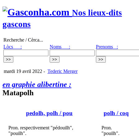
Nos lieux-dits
gascons
Recherche / Cèrca...
Lòcs :
Noms :
Prenoms :
mardi 19 avril 2022
-
Tederic Merger
en graphie alibertine :
Matapolh
pedolh, polh
/ pou
polh
/ coq
Pron. respectivement "pédouilh",
Pron.
"pouilh".
"pouilh".