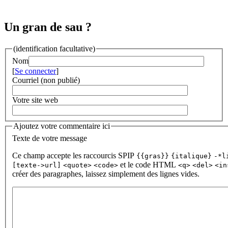
Un gran de sau ?
(identification facultative)
Nom
[
Se connecter
]
Courriel (non publié)
Votre site web
Ajoutez votre commentaire ici
Texte de votre message
Ce champ accepte les raccourcis SPIP
{{gras}}
{italique}
-*l
et le code HTML
[texte->url]
<quote>
<code>
<q>
<del>
<in
créer des paragraphes, laissez simplement des lignes vides.