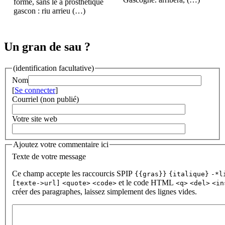
forme, sans le a prosthétique
gascon : riu arrieu (…)
Un gran de sau ?
(identification facultative)
Nom
[
Se connecter
]
Courriel (non publié)
Votre site web
Ajoutez votre commentaire ici
Texte de votre message
Ce champ accepte les raccourcis SPIP
{{gras}}
{italique}
-*l
et le code HTML
[texte->url]
<quote>
<code>
<q>
<del>
<in
créer des paragraphes, laissez simplement des lignes vides.