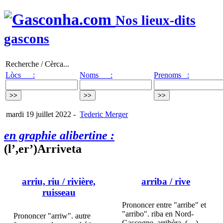
Nos lieux-dits
gascons
Recherche / Cèrca...
Lòcs :
Noms :
Prenoms :
mardi 19 juillet 2022
-
Tederic Merger
en graphie alibertine :
(l’,er’)Arriveta
arriu, riu
/ rivière,
arriba
/ rive
ruisseau
Prononcer entre "arribe" et
"arribo". riba en Nord-
Prononcer "arriw". autre
Gascogne. arribèra, (…)