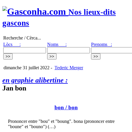
Nos lieux-dits
gascons
Recherche / Cèrca...
Lòcs :
Noms :
Prenoms :
dimanche 31 juillet 2022
-
Tederic Merger
en graphie alibertine :
Jan bon
bon
/ bon
Prononcer entre "bou" et "boung". bona (prononcer entre
"boune" et "bouno") (…)