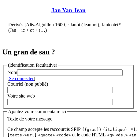
Jan Yan Jean
Dérivés [Alis-Aiguillon 1600] : Janòt (Jeannot), Janicotet*
(Jan + ic + ot + (…)
Un gran de sau ?
(identification facultative)
Nom
[
Se connecter
]
Courriel (non publié)
Votre site web
Ajoutez votre commentaire ici
Texte de votre message
Ce champ accepte les raccourcis SPIP
{{gras}}
{italique}
-*l
et le code HTML
[texte->url]
<quote>
<code>
<q>
<del>
<in