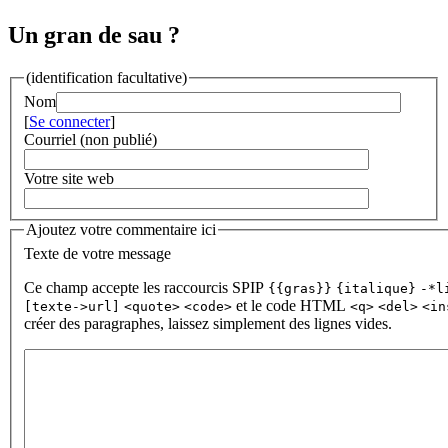
Un gran de sau ?
(identification facultative)
Nom
[
Se connecter
]
Courriel (non publié)
Votre site web
Ajoutez votre commentaire ici
Texte de votre message
Ce champ accepte les raccourcis SPIP
{{gras}}
{italique}
-*l
et le code HTML
[texte->url]
<quote>
<code>
<q>
<del>
<in
créer des paragraphes, laissez simplement des lignes vides.