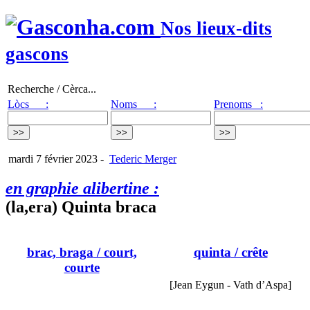
Nos lieux-dits
gascons
Recherche / Cèrca...
Lòcs :
Noms :
Prenoms :
mardi 7 février 2023
-
Tederic Merger
en graphie alibertine :
(la,era) Quinta braca
brac, braga
/ court,
quinta
/ crête
courte
[Jean Eygun - Vath d’Aspa]