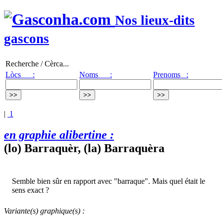
Nos lieux-dits
gascons
Recherche / Cèrca...
Lòcs :
Noms :
Prenoms :
|
1
en graphie alibertine :
(lo) Barraquèr, (la) Barraquèra
Semble bien sûr en rapport avec "barraque". Mais quel était le
sens exact ?
Variante(s) graphique(s) :