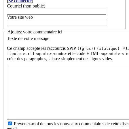
[
Se connecter
]
Courriel (non publié)
Votre site web
Ajoutez votre commentaire ici
Texte de votre message
Ce champ accepte les raccourcis SPIP
{{gras}}
{italique}
-*l
et le code HTML
[texte->url]
<quote>
<code>
<q>
<del>
<in
créer des paragraphes, laissez simplement des lignes vides.
Prévenez-moi de tous les nouveaux commentaires de cette discu
email