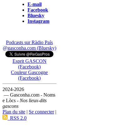
E-mail
Facebook
Bluesky
Instagram
Podcasts sur Ràdio País
@gasconha.com (Bluesky)
Esprit GASCON
(Facebook)
Couleur Gascogne
(Facebook)
2024-2026
— Gasconha.com - Noms
e Lòcs -
Nos lieux-dits
gascons
Plan du site
|
Se connecter
|
RSS 2.0