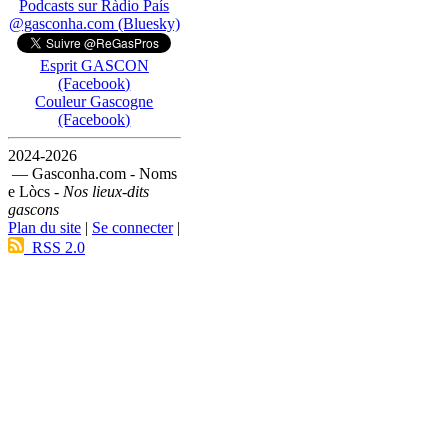
Podcasts sur Ràdio País
@gasconha.com (Bluesky)
Esprit GASCON
(Facebook)
Couleur Gascogne
(Facebook)
2024-2026
— Gasconha.com - Noms
e Lòcs -
Nos lieux-dits
gascons
Plan du site
|
Se connecter
|
RSS 2.0