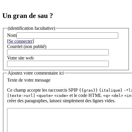
Un gran de sau ?
(identification facultative)
Nom
[
Se connecter
]
Courriel (non publié)
Votre site web
Ajoutez votre commentaire ici
Texte de votre message
Ce champ accepte les raccourcis SPIP
{{gras}}
{italique}
-*l
et le code HTML
[texte->url]
<quote>
<code>
<q>
<del>
<in
créer des paragraphes, laissez simplement des lignes vides.