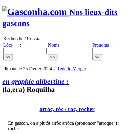
Nos lieux-dits
gascons
Recherche / Cèrca...
Lòcs :
Noms :
Prenoms :
dimanche 25 février 2024
-
Tederic Merger
en graphie alibertine :
(la,era) Roquilha
arròc, ròc
/ roc, rocher
En gascon, on a plutôt arròc arròca (prononcer "arroque") :
roche