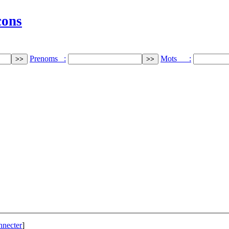
cons
Prenoms :
Mots :
nnecter
]