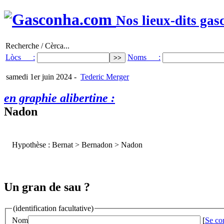
Nos lieux-dits gas
Recherche / Cèrca...
Lòcs :
Noms :
samedi 1er juin 2024
-
Tederic Merger
en graphie alibertine :
Nadon
Hypothèse : Bernat > Bernadon > Nadon
Un gran de sau ?
(identification facultative)
Nom
[
Se co