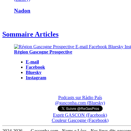
Nadon
Sommaire Articles
Région Gascogne Prospective
E-mail
Facebook
Bluesky
Instagram
Podcasts sur Ràdio País
@gasconha.com (Bluesky)
Esprit GASCON (Facebook)
Couleur Gascogne (Facebook)
2024-2026 — Gasconha.com - Noms e Lòcs -
Nos lieux-dits gascon