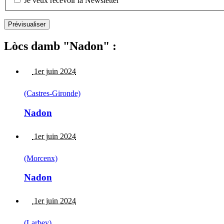
Je veux recevoir la Newsletter
Lòcs damb "Nadon" :
1er juin 2024
(Castres-Gironde)
Nadon
1er juin 2024
(Morcenx)
Nadon
1er juin 2024
(Larbey)