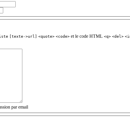
et le code HTML
iste
[texte->url]
<quote>
<code>
<q>
<del>
<i
ssion par email