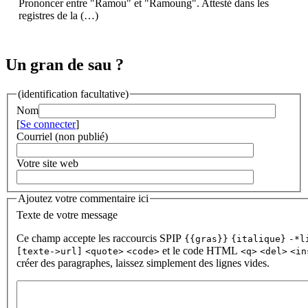
Prononcer entre "Ramou" et "Ramoung". Attesté dans les
registres de la (…)
Un gran de sau ?
(identification facultative)
Nom
[
Se connecter
]
Courriel (non publié)
Votre site web
Ajoutez votre commentaire ici
Texte de votre message
Ce champ accepte les raccourcis SPIP
{{gras}}
{italique}
-*l
et le code HTML
[texte->url]
<quote>
<code>
<q>
<del>
<in
créer des paragraphes, laissez simplement des lignes vides.