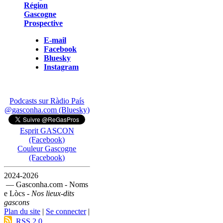
Région
Gascogne
Prospective
E-mail
Facebook
Bluesky
Instagram
Podcasts sur Ràdio País
@gasconha.com (Bluesky)
Esprit GASCON
(Facebook)
Couleur Gascogne
(Facebook)
2024-2026
— Gasconha.com - Noms
e Lòcs -
Nos lieux-dits
gascons
Plan du site
|
Se connecter
|
RSS 2.0