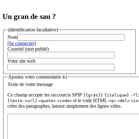
Un gran de sau ?
(identification facultative)
Nom
[
Se connecter
]
Courriel (non publié)
Votre site web
Ajoutez votre commentaire ici
Texte de votre message
Ce champ accepte les raccourcis SPIP
{{gras}}
{italique}
-*l
et le code HTML
[texte->url]
<quote>
<code>
<q>
<del>
<in
créer des paragraphes, laissez simplement des lignes vides.