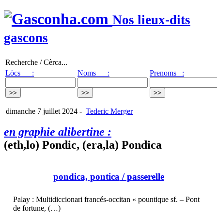
Nos lieux-dits
gascons
Recherche / Cèrca...
Lòcs :
Noms :
Prenoms :
dimanche 7 juillet 2024
-
Tederic Merger
en graphie alibertine :
(eth,lo) Pondic, (era,la) Pondica
pondica, pontica
/ passerelle
Palay : Multidiccionari francés-occitan « pountique sf. – Pont
de fortune, (…)