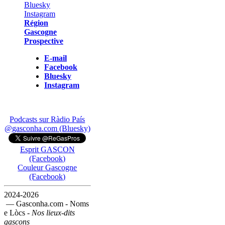
Région
Gascogne
Prospective
E-mail
Facebook
Bluesky
Instagram
Podcasts sur Ràdio País
@gasconha.com (Bluesky)
Esprit GASCON
(Facebook)
Couleur Gascogne
(Facebook)
2024-2026
— Gasconha.com - Noms
e Lòcs -
Nos lieux-dits
gascons