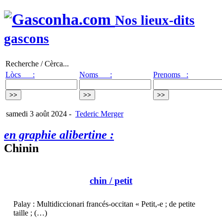
Nos lieux-dits
gascons
Recherche / Cèrca...
Lòcs :
Noms :
Prenoms :
samedi 3 août 2024
-
Tederic Merger
en graphie alibertine :
Chinin
chin
/ petit
Palay : Multidiccionari francés-occitan « Petit,-e ; de petite
taille ; (…)