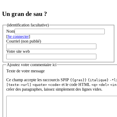
Un gran de sau ?
(identification facultative)
Nom
[
Se connecter
]
Courriel (non publié)
Votre site web
Ajoutez votre commentaire ici
Texte de votre message
Ce champ accepte les raccourcis SPIP
{{gras}}
{italique}
-*l
et le code HTML
[texte->url]
<quote>
<code>
<q>
<del>
<in
créer des paragraphes, laissez simplement des lignes vides.