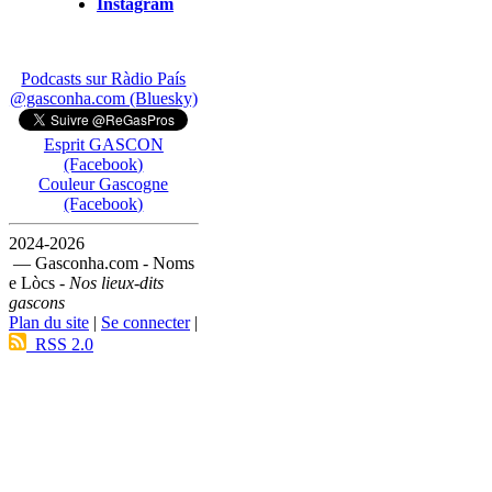
Instagram
Podcasts sur Ràdio País
@gasconha.com (Bluesky)
Esprit GASCON
(Facebook)
Couleur Gascogne
(Facebook)
2024-2026
— Gasconha.com - Noms
e Lòcs -
Nos lieux-dits
gascons
Plan du site
|
Se connecter
|
RSS 2.0