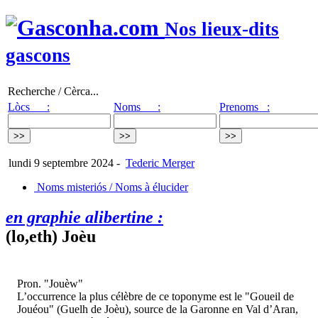
Nos lieux-dits
gascons
Recherche / Cèrca...
Lòcs :
Noms :
Prenoms :
lundi 9 septembre 2024
-
Tederic Merger
Noms misteriós / Noms à élucider
en graphie alibertine :
(lo,eth) Joèu
Pron. "Jouèw"
L’occurrence la plus célèbre de ce toponyme est le "Goueil de
Jouéou" (Guelh de Joèu), source de la Garonne en Val d’Aran,