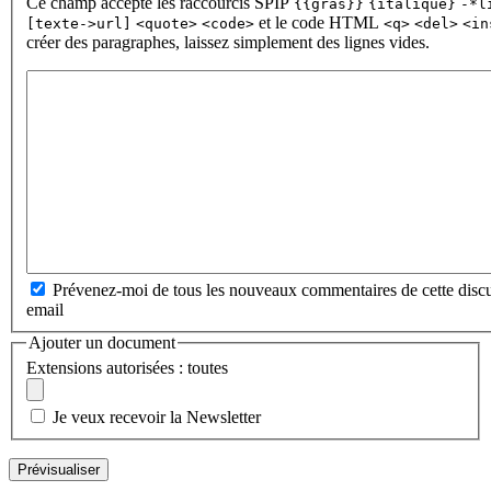
Ce champ accepte les raccourcis SPIP
{{gras}}
{italique}
-*l
et le code HTML
[texte->url]
<quote>
<code>
<q>
<del>
<in
créer des paragraphes, laissez simplement des lignes vides.
Prévenez-moi de tous les nouveaux commentaires de cette discu
email
Ajouter un document
Extensions autorisées : toutes
Je veux recevoir la Newsletter