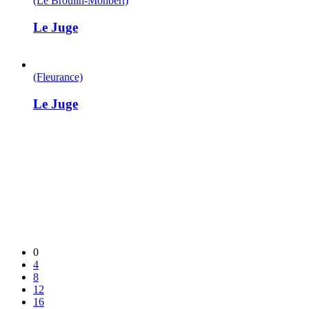
(Le Brouilh-Monbert)
Le Juge
(Fleurance)
Le Juge
0
4
8
12
16