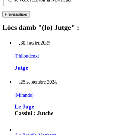
Lòcs damb "(lo) Jutge" :
30 janvier 2025
(Philondenx)
Jutge
25 septembre 2024
(Mirande)
Le Juge
Cassini : Jutche