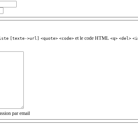
et le code HTML
iste
[texte->url]
<quote>
<code>
<q>
<del>
<i
ssion par email