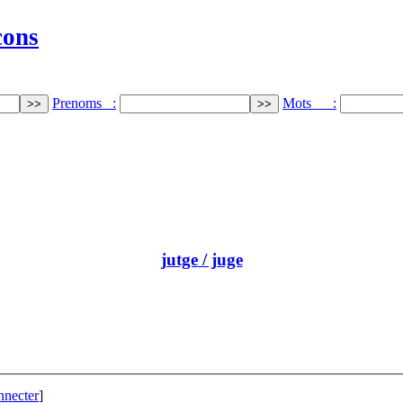
cons
Prenoms :
Mots :
jutge
/ juge
nnecter
]