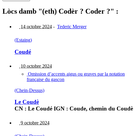
Lòcs damb "(eth) Codèr ? Coder ?" :
14 octobre 2024
-
Tederic Merger
(Estaing)
Coudé
10 octobre 2024
Omission d’accents aigus ou graves par la notation
française du gascon
(Chein-Dessus)
Le Coudè
CN : Le Coudé IGN : Coude, chemin du Coudè
9 octobre 2024