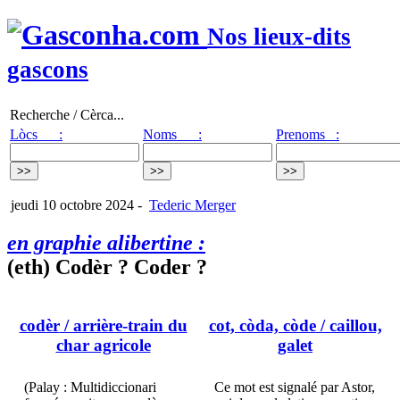
Nos lieux-dits
gascons
Recherche / Cèrca...
Lòcs :
Noms :
Prenoms :
jeudi 10 octobre 2024
-
Tederic Merger
en graphie alibertine :
(eth) Codèr ? Coder ?
codèr
/ arrière-train du
cot, còda, còde
/ caillou,
char agricole
galet
(Palay : Multidiccionari
Ce mot est signalé par Astor,