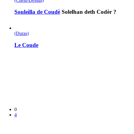
(Chein-Dessus)
Souleilla de Coudè
Solelhan deth Codèr ?
(Duras)
Le Coude
0
4