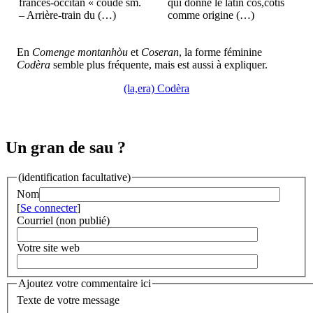
francés-occitan « coudè sm.
qui donne le latin cos,cotis
– Arrière-train du (…)
comme origine (…)
En
Comenge montanhòu
et
Coseran
, la forme féminine
Codèra
semble plus fréquente, mais est aussi à expliquer.
(la,era) Codèra
Un gran de sau ?
(identification facultative)
Nom
[
Se connecter
]
Courriel (non publié)
Votre site web
Ajoutez votre commentaire ici
Texte de votre message