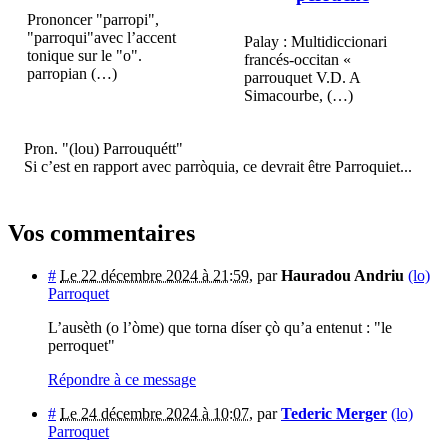
Prononcer "parropi",
"parroqui"avec l’accent
Palay : Multidiccionari
tonique sur le "o".
francés-occitan «
parropian (…)
parrouquet V.D. A
Simacourbe, (…)
Pron. "(lou) Parrouquétt"
Si c’est en rapport avec parròquia, ce devrait être Parroquiet...
Vos commentaires
#
Le 22 décembre 2024 à 21:59
,
par
Hauradou Andriu
(lo)
Parroquet
L’ausèth (o l’òme) que torna díser çò qu’a entenut : "le
perroquet"
Répondre à ce message
#
Le 24 décembre 2024 à 10:07
,
par
Tederic Merger
(lo)
Parroquet