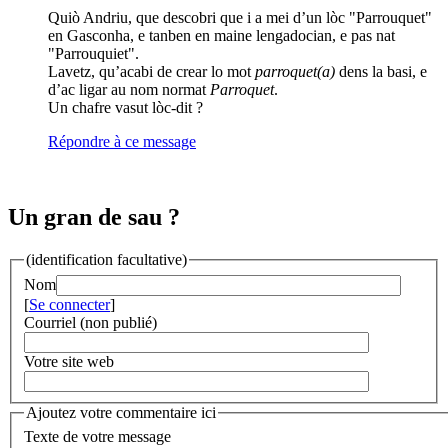
Quiò Andriu, que descobri que i a mei d’un lòc "Parrouquet"
en Gasconha, e tanben en maine lengadocian, e pas nat
"Parrouquiet".
Lavetz, qu’acabi de crear lo mot
parroquet(a)
dens la basi, e
d’ac ligar au nom normat
Parroquet
.
Un chafre vasut lòc-dit ?
Répondre à ce message
Un gran de sau ?
(identification facultative)
Nom
[
Se connecter
]
Courriel (non publié)
Votre site web
Ajoutez votre commentaire ici
Texte de votre message