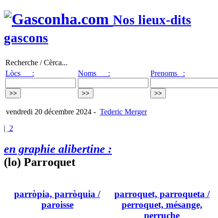
Nos lieux-dits
gascons
Recherche / Cèrca...
Lòcs :
Noms :
Prenoms :
vendredi 20 décembre 2024
-
Tederic Merger
|
2
en graphie alibertine :
(lo) Parroquet
parròpia, parròquia
/
parroquet, parroqueta
/
paroisse
perroquet, mésange,
perruche