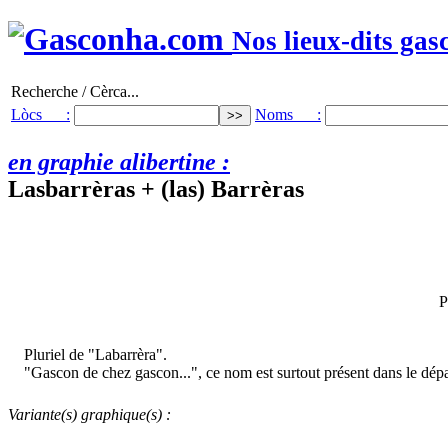
Nos lieux-dits gas
Recherche / Cèrca...
Lòcs :
Noms :
en graphie alibertine :
Lasbarrèras + (las) Barrèras
P
Pluriel de "Labarrèra".
"Gascon de chez gascon...", ce nom est surtout présent dans le dé
Variante(s) graphique(s) :