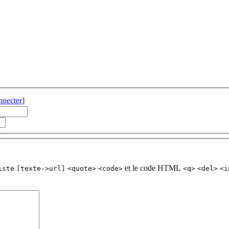
nnecter
]
et le code HTML
iste
[texte->url]
<quote>
<code>
<q>
<del>
<i