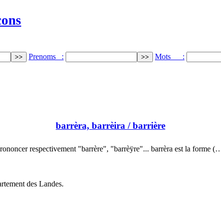
cons
Prenoms :
Mots :
barrèra, barrèira
/ barrière
rononcer respectivement "barrère", "barrèÿre"... barrèra est la forme (
partement des Landes.