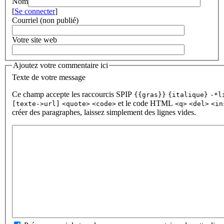
Nom
[
Se connecter
]
Courriel (non publié)
Votre site web
Ajoutez votre commentaire ici
Texte de votre message
Ce champ accepte les raccourcis SPIP
{{gras}}
{italique}
-*l
et le code HTML
[texte->url]
<quote>
<code>
<q>
<del>
<in
créer des paragraphes, laissez simplement des lignes vides.