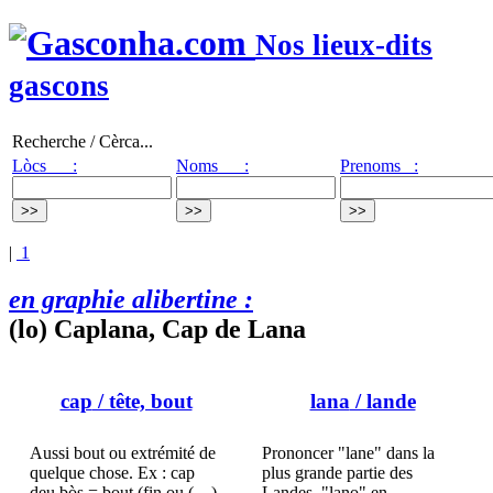
Nos lieux-dits
gascons
Recherche / Cèrca...
Lòcs :
Noms :
Prenoms :
|
1
en graphie alibertine :
(lo) Caplana, Cap de Lana
cap
/ tête, bout
lana
/ lande
Aussi bout ou extrémité de
Prononcer "lane" dans la
quelque chose. Ex : cap
plus grande partie des
deu bòs = bout (fin ou (…)
Landes, "lano" en