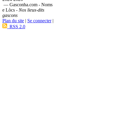
— Gasconha.com - Noms
e Lòcs -
Nos lieux-dits
gascons
Plan du site
|
Se connecter
|
RSS 2.0