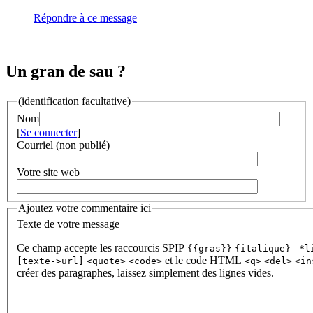
Répondre à ce message
Un gran de sau ?
(identification facultative)
Nom
[
Se connecter
]
Courriel (non publié)
Votre site web
Ajoutez votre commentaire ici
Texte de votre message
Ce champ accepte les raccourcis SPIP
{{gras}}
{italique}
-*l
et le code HTML
[texte->url]
<quote>
<code>
<q>
<del>
<in
créer des paragraphes, laissez simplement des lignes vides.