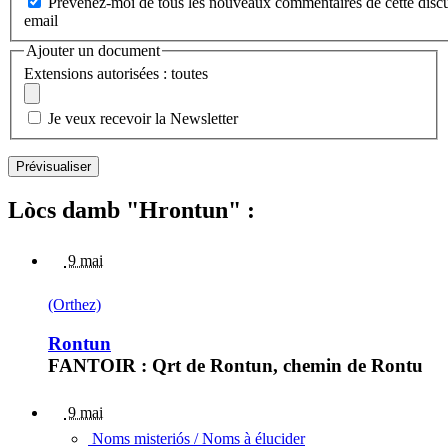
Prévenez-moi de tous les nouveaux commentaires de cette discu
email
Ajouter un document
Extensions autorisées : toutes
Je veux recevoir la Newsletter
Lòcs damb "Hrontun" :
9 mai
(Orthez)
Rontun
FANTOIR : Qrt de Rontun, chemin de Rontu
9 mai
Noms misteriós / Noms à élucider