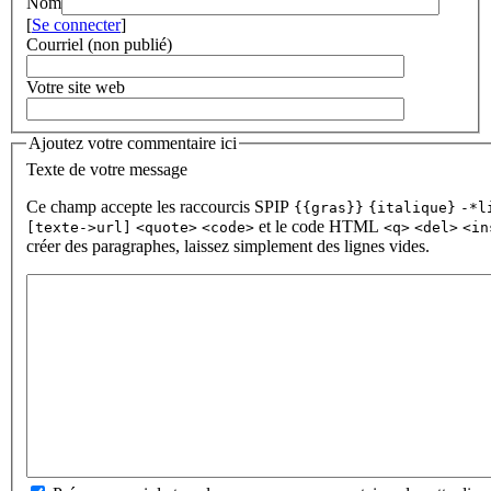
Nom
[
Se connecter
]
Courriel (non publié)
Votre site web
Ajoutez votre commentaire ici
Texte de votre message
Ce champ accepte les raccourcis SPIP
{{gras}}
{italique}
-*l
et le code HTML
[texte->url]
<quote>
<code>
<q>
<del>
<in
créer des paragraphes, laissez simplement des lignes vides.