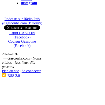
Instagram
Podcasts sur Ràdio País
@gasconha.com (Bluesky)
Esprit GASCON
(Facebook)
Couleur Gascogne
(Facebook)
2024-2026
— Gasconha.com - Noms
e Lòcs -
Nos lieux-dits
gascons
Plan du site
|
Se connecter
|
RSS 2.0