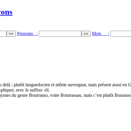
cons
Prenoms :
Mots :
u delà ; plutôt languedocien et même auvergnat, mais présent aussi en G
pliquer, avec le suffixe -òl.
onymes du genre Bourrasso, voire Bourrassau, mais c’est plutôt Bourass