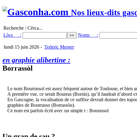
Nos lieux-dits gas
Recherche / Cèrca...
Lòcs :
Noms :
lundi 15 juin 2026
-
Tederic Merger
en graphie alibertine :
Borrassòl
Le nom Bourrassol est assez fréquent autour de Toulouse, et bien a
A première vue, ce serait Bourras (Borràs), qu’il faudrait d’abord ex
En Gascogne, la vocalisation de ce suffixe devrait donner des top
graphies de Bourrasso (Borrassòu).
Ce nom est parfois écrit avec un simple r : Bourassol
Un gran de sau ?