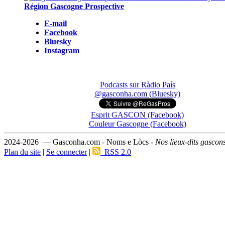
Région Gascogne Prospective
E-mail
Facebook
Bluesky
Instagram
Podcasts sur Ràdio País
@gasconha.com (Bluesky)
Esprit GASCON (Facebook)
Couleur Gascogne (Facebook)
2024-2026 — Gasconha.com - Noms e Lòcs -
Nos lieux-dits gascon
Plan du site
|
Se connecter
|
RSS 2.0