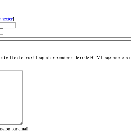
nnecter
]
et le code HTML
iste
[texte->url]
<quote>
<code>
<q>
<del>
<i
ssion par email