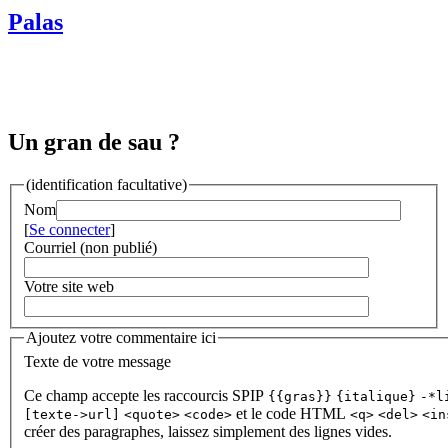
Palas
Un gran de sau ?
(identification facultative)
Nom
[
Se connecter
]
Courriel (non publié)
Votre site web
Ajoutez votre commentaire ici
Texte de votre message
Ce champ accepte les raccourcis SPIP
{{gras}}
{italique}
-*l
et le code HTML
[texte->url]
<quote>
<code>
<q>
<del>
<in
créer des paragraphes, laissez simplement des lignes vides.