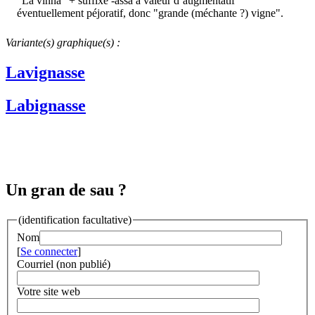
"La vinha" + suffixe -assa à valeur d’augmentatif
éventuellement péjoratif, donc "grande (méchante ?) vigne".
Variante(s) graphique(s) :
Lavignasse
Labignasse
Un gran de sau ?
(identification facultative)
Nom
[
Se connecter
]
Courriel (non publié)
Votre site web