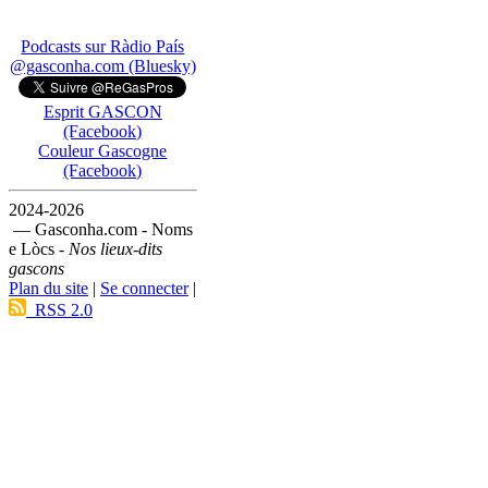
Podcasts sur Ràdio País
@gasconha.com (Bluesky)
Esprit GASCON
(Facebook)
Couleur Gascogne
(Facebook)
2024-2026
— Gasconha.com - Noms
e Lòcs -
Nos lieux-dits
gascons
Plan du site
|
Se connecter
|
RSS 2.0