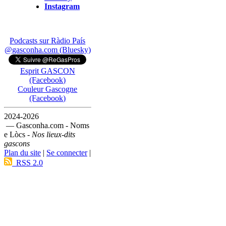
Instagram
Podcasts sur Ràdio País
@gasconha.com (Bluesky)
Esprit GASCON
(Facebook)
Couleur Gascogne
(Facebook)
2024-2026
— Gasconha.com - Noms
e Lòcs -
Nos lieux-dits
gascons
Plan du site
|
Se connecter
|
RSS 2.0