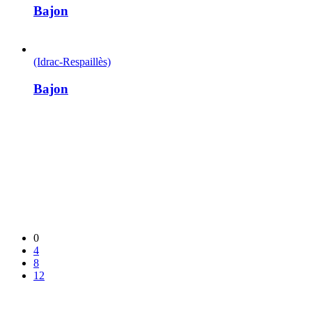
Bajon
(Idrac-Respaillès)
Bajon
0
4
8
12