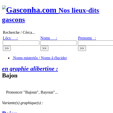
Nos lieux-dits
gascons
Recherche / Cèrca...
Lòcs :
Noms :
Prenoms :
Noms misteriós / Noms à élucider
en graphie alibertine :
Bajon
Prononcer "Bajoun", Bayoun"...
Variante(s) graphique(s) :