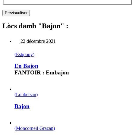
Lòcs damb "Bajon" :
22 décembre 2021
(Estipouy)
En Bajon
FANTOIR : Embajon
(Loubersan)
Bajon
(Moncorneil-Grazan)