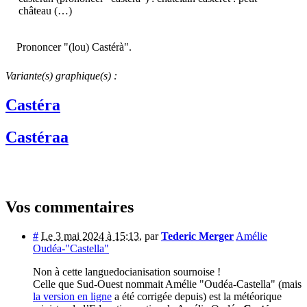
château (…)
Prononcer "(lou) Castérà".
Variante(s) graphique(s) :
Castéra
Castéraa
Vos commentaires
#
Le 3 mai 2024 à 15:13
,
par
Tederic Merger
Amélie
Oudéa-"Castella"
Non à cette languedocianisation sournoise !
Celle que Sud-Ouest nommait Amélie "Oudéa-Castella" (mais
la version en ligne
a été corrigée depuis) est la météorique