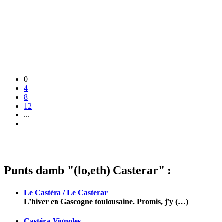
0
4
8
12
...
Punts damb "(lo,eth) Casterar" :
Le Castéra / Le Casterar
L’hiver en Gascogne toulousaine. Promis, j’y (…)
Castéra-Vignoles