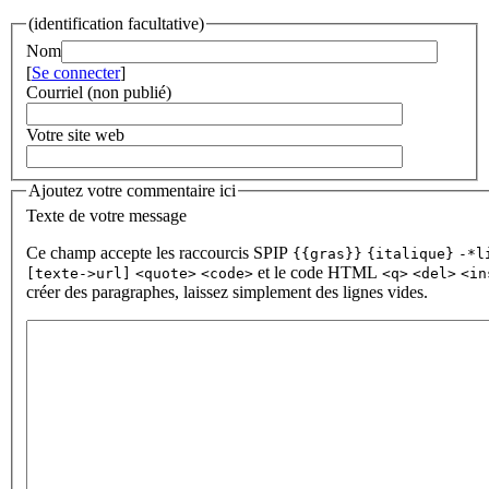
(identification facultative)
Nom
[
Se connecter
]
Courriel (non publié)
Votre site web
Ajoutez votre commentaire ici
Texte de votre message
Ce champ accepte les raccourcis SPIP
{{gras}}
{italique}
-*l
et le code HTML
[texte->url]
<quote>
<code>
<q>
<del>
<in
créer des paragraphes, laissez simplement des lignes vides.