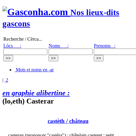
Nos lieux-dits
gascons
Recherche / Cèrca...
Lòcs :
Noms :
Prenoms :
Mots et noms en -ar
|
2
en graphie alibertine :
(lo,eth) Casterar
castèth
/ château
casteran (prononcer "castéra") : châtelain casteret : petit