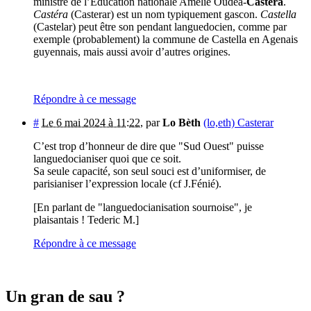
ministre de l’Education nationale Amélie Oudéa-
Castéra
.
Castéra
(Casterar) est un nom typiquement gascon.
Castella
(Castelar) peut être son pendant languedocien, comme par
exemple (probablement) la commune de Castella en Agenais
guyennais, mais aussi avoir d’autres origines.
Répondre à ce message
#
Le 6 mai 2024 à 11:22
,
par
Lo Bèth
(lo,eth) Casterar
C’est trop d’honneur de dire que "Sud Ouest" puisse
languedocianiser quoi que ce soit.
Sa seule capacité, son seul souci est d’uniformiser, de
parisianiser l’expression locale (cf J.Fénié).
[En parlant de "languedocianisation sournoise", je
plaisantais ! Tederic M.]
Répondre à ce message
Un gran de sau ?