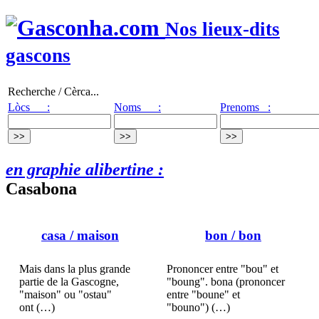
Nos lieux-dits
gascons
Recherche / Cèrca...
Lòcs :
Noms :
Prenoms :
en graphie alibertine :
Casabona
casa
/ maison
bon
/ bon
Mais dans la plus grande
Prononcer entre "bou" et
partie de la Gascogne,
"boung". bona (prononcer
"maison" ou "ostau"
entre "boune" et
ont (…)
"bouno") (…)