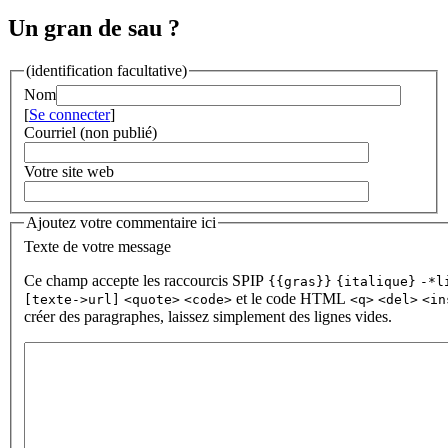
Un gran de sau ?
(identification facultative)
Nom
[
Se connecter
]
Courriel (non publié)
Votre site web
Ajoutez votre commentaire ici
Texte de votre message
Ce champ accepte les raccourcis SPIP
{{gras}}
{italique}
-*l
et le code HTML
[texte->url]
<quote>
<code>
<q>
<del>
<in
créer des paragraphes, laissez simplement des lignes vides.