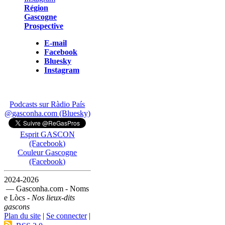
Région
Gascogne
Prospective
E-mail
Facebook
Bluesky
Instagram
Podcasts sur Ràdio País
@gasconha.com (Bluesky)
Esprit GASCON
(Facebook)
Couleur Gascogne
(Facebook)
2024-2026
— Gasconha.com - Noms
e Lòcs -
Nos lieux-dits
gascons
Plan du site
|
Se connecter
|