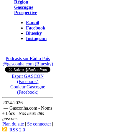
Région
Gascogne
Prospective
E-mail
Facebook
Bluesky
Instagram
Podcasts sur Ràdio País
@gasconha.com (Bluesky)
Esprit GASCON
(Facebook)
Couleur Gascogne
(Facebook)
2024-2026
— Gasconha.com - Noms
e Lòcs -
Nos lieux-dits
gascons
Plan du site
|
Se connecter
|
RSS 2.0