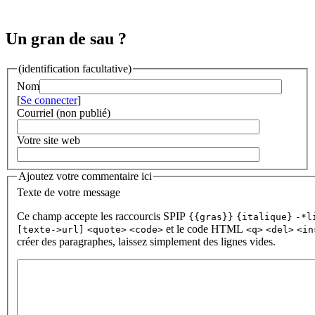
Un gran de sau ?
(identification facultative)
Nom
[
Se connecter
]
Courriel (non publié)
Votre site web
Ajoutez votre commentaire ici
Texte de votre message
Ce champ accepte les raccourcis SPIP
{{gras}}
{italique}
-*l
et le code HTML
[texte->url]
<quote>
<code>
<q>
<del>
<in
créer des paragraphes, laissez simplement des lignes vides.