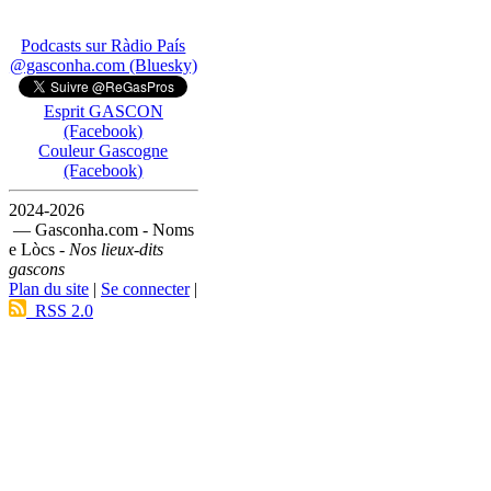
Podcasts sur Ràdio País
@gasconha.com (Bluesky)
Esprit GASCON
(Facebook)
Couleur Gascogne
(Facebook)
2024-2026
— Gasconha.com - Noms
e Lòcs -
Nos lieux-dits
gascons
Plan du site
|
Se connecter
|
RSS 2.0