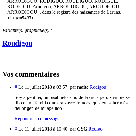
ARRODIGUO, RODIGUO, ROUDIGUO, RODIGUE,
RODIGOU, Arodigou, ARROUDIGOU, AROUDIGOU,
ARRODIGOU... dans le registre des naissances de Laruns.
<ligam5437>
Variante(s) graphique(s) :
Roudigou
Vos commentaires
#
Le 11 juillet 2018 à 03:57
,
par
maite
Rodigou
Soy argentina, mi bisabuelo vino de Francia pero siempre se
dijo en mi familia que era vasco francés. quisiera saber más
del origen de mi apellido
Répondre à ce message
#
Le 11 juillet 2018 à 10:40
,
par
GSG
Rodigo