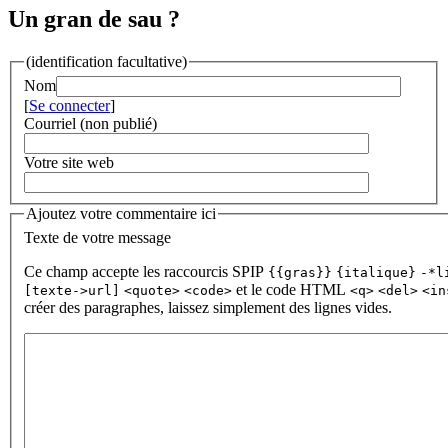
Un gran de sau ?
(identification facultative)
Nom
[
Se connecter
]
Courriel (non publié)
Votre site web
Ajoutez votre commentaire ici
Texte de votre message
Ce champ accepte les raccourcis SPIP
{{gras}}
{italique}
-*l
et le code HTML
[texte->url]
<quote>
<code>
<q>
<del>
<in
créer des paragraphes, laissez simplement des lignes vides.