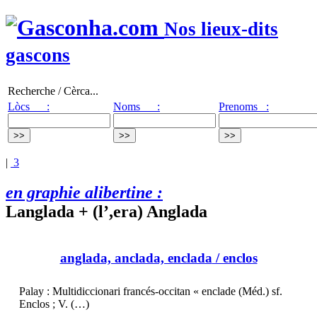
Nos lieux-dits
gascons
Recherche / Cèrca...
Lòcs :
Noms :
Prenoms :
|
3
en graphie alibertine :
Langlada + (l’,era) Anglada
anglada, anclada, enclada
/ enclos
Palay : Multidiccionari francés-occitan « enclade (Méd.) sf.
Enclos ; V. (…)