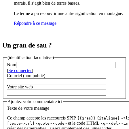
marais, il s’agit bien de terres basses.
Le terme a pu recouvrir une autre signification en montagne.
Répondre à ce message
Un gran de sau ?
(identification facultative)
Nom
[
Se connecter
]
Courriel (non publié)
Votre site web
Ajoutez votre commentaire ici
Texte de votre message
Ce champ accepte les raccourcis SPIP
{{gras}}
{italique}
-*l
et le code HTML
[texte->url]
<quote>
<code>
<q>
<del>
<in
créer des paragraphes, laissez simplement des lignes vides.