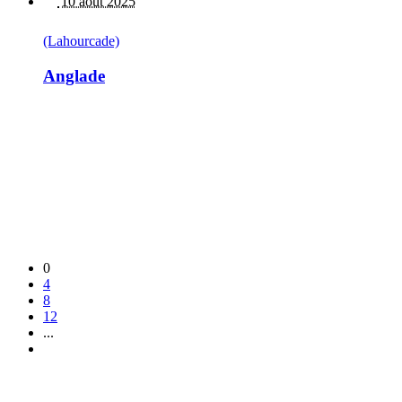
10 août 2025
(Lahourcade)
Anglade
0
4
8
12
...