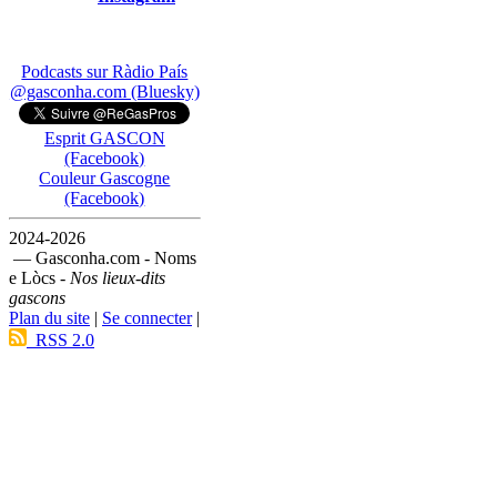
Podcasts sur Ràdio País
@gasconha.com (Bluesky)
Esprit GASCON
(Facebook)
Couleur Gascogne
(Facebook)
2024-2026
— Gasconha.com - Noms
e Lòcs -
Nos lieux-dits
gascons
Plan du site
|
Se connecter
|
RSS 2.0