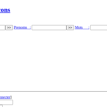
cons
Prenoms :
Mots :
nnecter
]