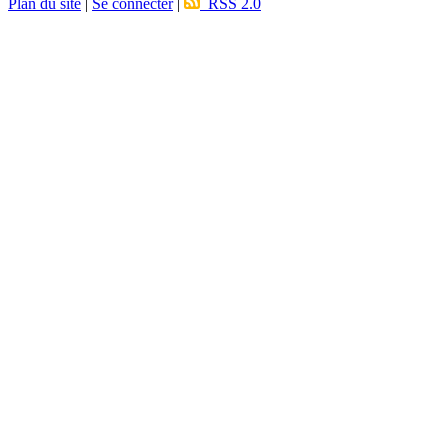
Plan du site
|
Se connecter
|
RSS 2.0