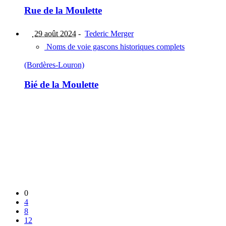
Rue de la Moulette
29 août 2024
-
Tederic Merger
Noms de voie gascons historiques complets
(Bordères-Louron)
Bié de la Moulette
0
4
8
12