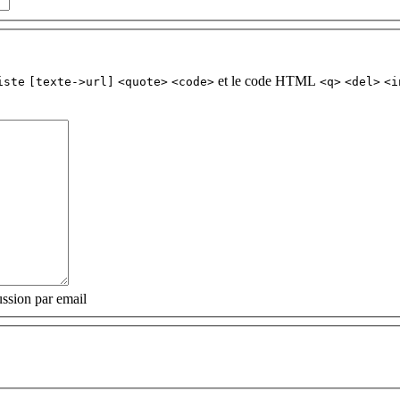
et le code HTML
iste
[texte->url]
<quote>
<code>
<q>
<del>
<i
ssion par email