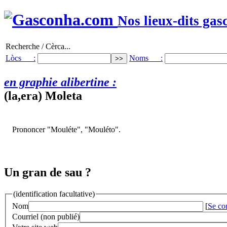
Nos lieux-dits gas
Recherche / Cèrca...
Lòcs :
Noms :
en graphie alibertine :
(la,era) Moleta
Prononcer "Mouléte", "Mouléto".
Un gran de sau ?
(identification facultative)
Nom
[
Se co
Courriel (non publié)