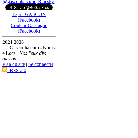
@gasconha.com (Bluesky)
Esprit GASCON
(Facebook)
Couleur Gascogne
(Facebook)
2024-2026
— Gasconha.com - Noms
e Lòcs -
Nos lieux-dits
gascons
Plan du site
|
Se connecter
|
RSS 2.0