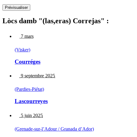
Lòcs damb "(las,eras) Correjas" :
7 mars
(Visker)
Courréges
9 septembre 2025
(Pardies-Piétat)
Lascourreyes
5 juin 2025
(Grenade-sur-l’Adour / Granada d’Ador)