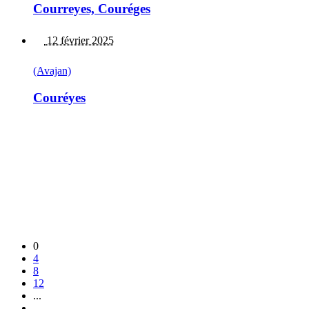
Courreyes, Couréges
12 février 2025
(Avajan)
Couréyes
0
4
8
12
...