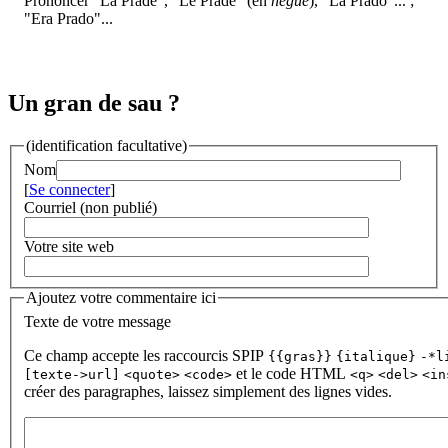
Prononcer "La Prade", "Le Prade" (en
negue
), "La Prado"... ;
"Era Prado"...
Un gran de sau ?
(identification facultative)
Nom
[
Se connecter
]
Courriel (non publié)
Votre site web
Ajoutez votre commentaire ici
Texte de votre message
Ce champ accepte les raccourcis SPIP
{{gras}}
{italique}
-*l
et le code HTML
[texte->url]
<quote>
<code>
<q>
<del>
<in
créer des paragraphes, laissez simplement des lignes vides.