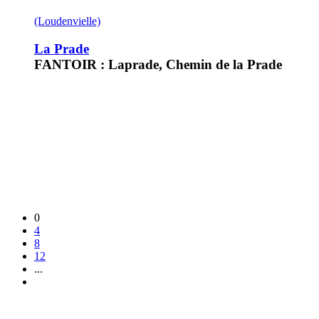
(Loudenvielle)
La Prade
FANTOIR : Laprade, Chemin de la Prade
0
4
8
12
...