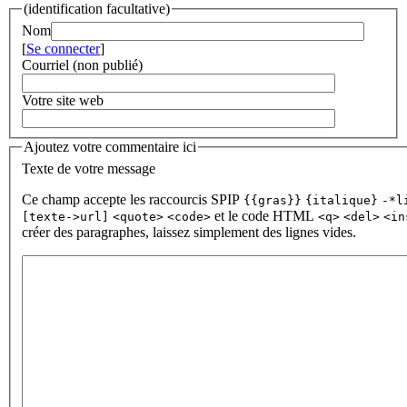
(identification facultative)
Nom
[
Se connecter
]
Courriel (non publié)
Votre site web
Ajoutez votre commentaire ici
Texte de votre message
Ce champ accepte les raccourcis SPIP
{{gras}}
{italique}
-*l
et le code HTML
[texte->url]
<quote>
<code>
<q>
<del>
<in
créer des paragraphes, laissez simplement des lignes vides.