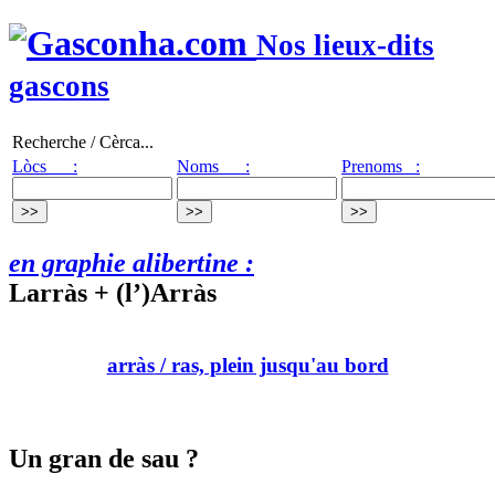
Nos lieux-dits
gascons
Recherche / Cèrca...
Lòcs :
Noms :
Prenoms :
en graphie alibertine :
Larràs + (l’)Arràs
arràs
/ ras, plein jusqu'au bord
Un gran de sau ?