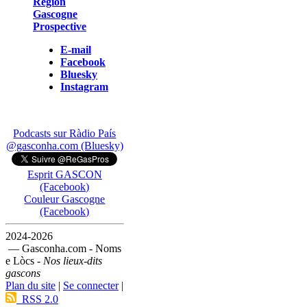
Région
Gascogne
Prospective
E-mail
Facebook
Bluesky
Instagram
Podcasts sur Ràdio País
@gasconha.com (Bluesky)
Esprit GASCON
(Facebook)
Couleur Gascogne
(Facebook)
2024-2026
— Gasconha.com - Noms
e Lòcs -
Nos lieux-dits
gascons
Plan du site
|
Se connecter
|
RSS 2.0