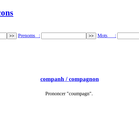
cons
Prenoms :
Mots :
companh
/ compagnon
Prononcer "coumpagn".