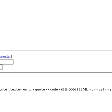
nnecter
]
et le code HTML
iste
[texte->url]
<quote>
<code>
<q>
<del>
<i