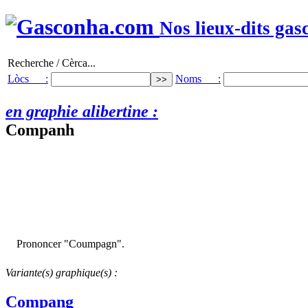
Nos lieux-dits gas
Recherche / Cèrca...
Lòcs :
Noms :
en graphie alibertine :
Companh
Prononcer "Coumpagn".
Variante(s) graphique(s) :
Compang