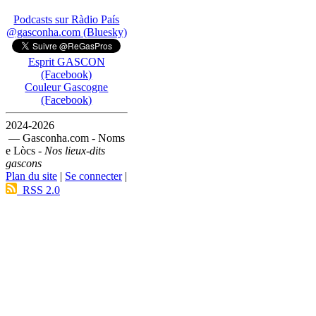
Podcasts sur Ràdio País
@gasconha.com (Bluesky)
Esprit GASCON
(Facebook)
Couleur Gascogne
(Facebook)
2024-2026
— Gasconha.com - Noms
e Lòcs -
Nos lieux-dits
gascons
Plan du site
|
Se connecter
|
RSS 2.0