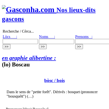
Nos lieux-dits
gascons
Recherche / Cèrca...
Lòcs :
Noms :
Prenoms :
en graphie alibertine :
(lo) Boscau
bòsc
/ bois
Dans le sens de "petite forêt". Dérivés : bosquet (prononcer
"bousquétt") (…)