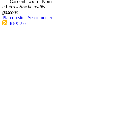
— Gasconha.com - Noms
e Lòcs -
Nos lieux-dits
gascons
Plan du site
|
Se connecter
|
RSS 2.0