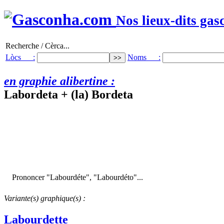
Nos lieux-dits gas
Recherche / Cèrca...
Lòcs :
Noms :
en graphie alibertine :
Labordeta + (la) Bordeta
Prononcer "Labourdéte", "Labourdéto"...
Variante(s) graphique(s) :
Labourdette