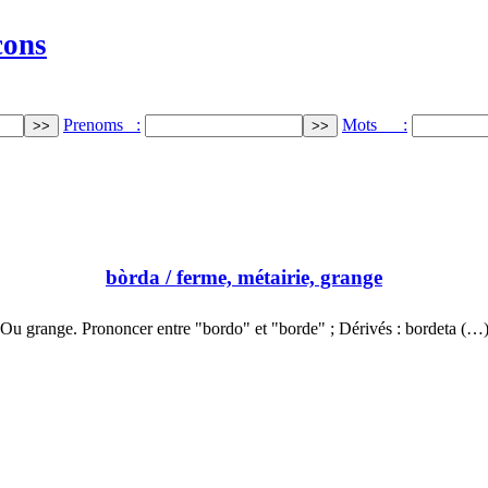
cons
Prenoms :
Mots :
bòrda
/ ferme, métairie, grange
Ou grange. Prononcer entre "bordo" et "borde" ; Dérivés : bordeta (…