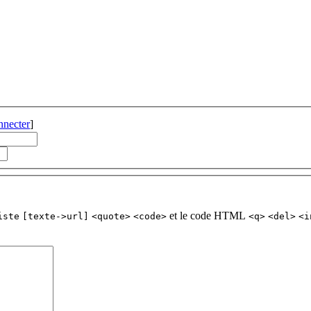
nnecter
]
et le code HTML
iste
[texte->url]
<quote>
<code>
<q>
<del>
<i