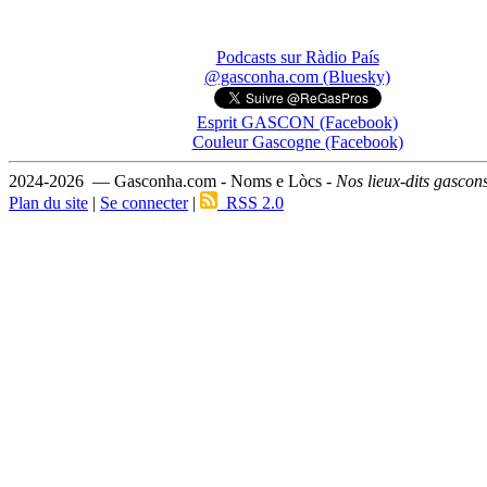
Podcasts sur Ràdio País
@gasconha.com (Bluesky)
Esprit GASCON (Facebook)
Couleur Gascogne (Facebook)
2024-2026 — Gasconha.com - Noms e Lòcs -
Nos lieux-dits gascon
Plan du site
|
Se connecter
|
RSS 2.0