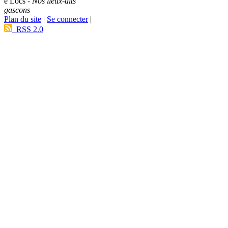
e Lòcs -
Nos lieux-dits
gascons
Plan du site
|
Se connecter
|
RSS 2.0