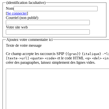
(identification facultative)
Nom
[
Se connecter
]
Courriel (non publié)
Votre site web
Ajoutez votre commentaire ici
Texte de votre message
Ce champ accepte les raccourcis SPIP
{{gras}}
{italique}
-*l
et le code HTML
[texte->url]
<quote>
<code>
<q>
<del>
<in
créer des paragraphes, laissez simplement des lignes vides.