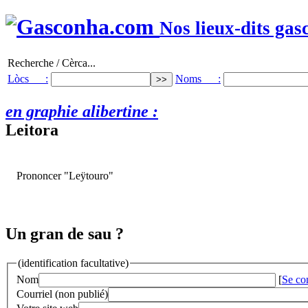
Nos lieux-dits gas
Recherche / Cèrca...
Lòcs :
Noms :
en graphie alibertine :
Leitora
Prononcer "Leÿtouro"
Un gran de sau ?
(identification facultative)
Nom
[
Se co
Courriel (non publié)