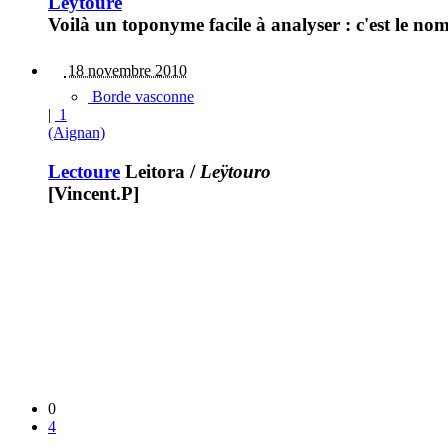
Leytoure
Voilà un toponyme facile à analyser : c'est le no
18 novembre 2010
Borde vasconne
|
1
(Aignan)
Lectoure
Leitora
/
Leÿtouro
[Vincent.P]
0
4