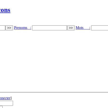
cons
Prenoms :
Mots :
nnecter
]