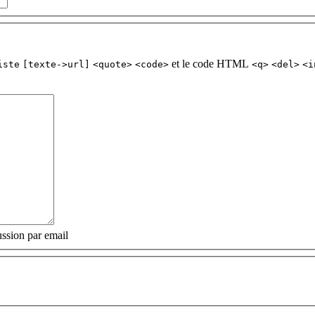
et le code HTML
iste
[texte->url]
<quote>
<code>
<q>
<del>
<i
ssion par email