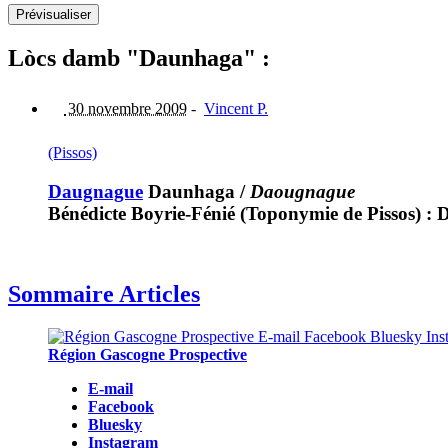
Lòcs damb "Daunhaga" :
30 novembre 2009
-
Vincent P.
(Pissos)
Daugnague
Daunhaga
/
Daougnague
Bénédicte Boyrie-Fénié (Toponymie de Pissos)
Sommaire Articles
Région Gascogne Prospective
E-mail
Facebook
Bluesky
Instagram