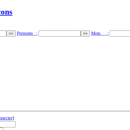
cons
Prenoms :
Mots :
nnecter
]