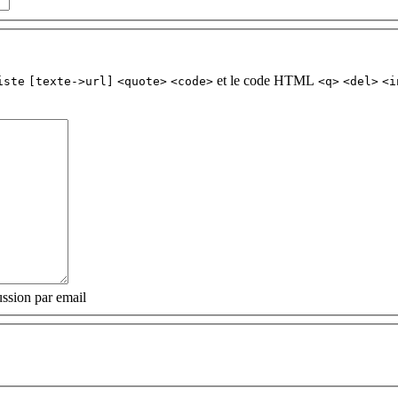
et le code HTML
iste
[texte->url]
<quote>
<code>
<q>
<del>
<i
ssion par email