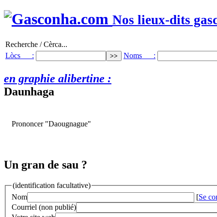
Nos lieux-dits gas
Recherche / Cèrca...
Lòcs :
Noms :
en graphie alibertine :
Daunhaga
Prononcer "Daougnague"
Un gran de sau ?
(identification facultative)
Nom
[
Se co
Courriel (non publié)