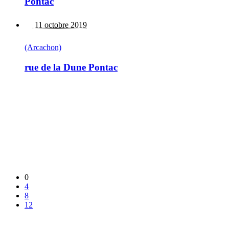
Pontac
11 octobre 2019
(Arcachon)
rue de la Dune Pontac
0
4
8
12