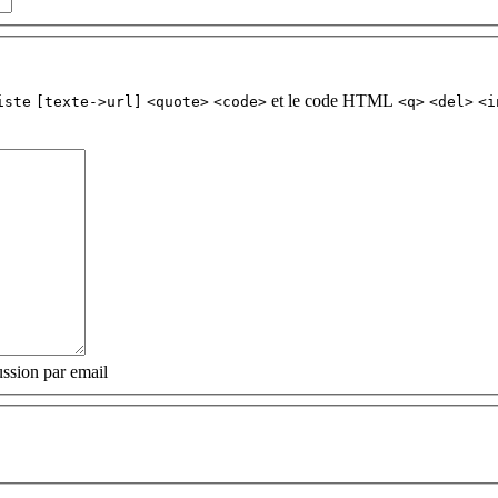
et le code HTML
iste
[texte->url]
<quote>
<code>
<q>
<del>
<i
ssion par email