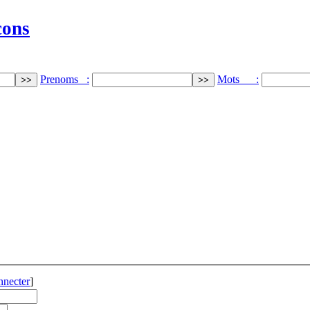
cons
Prenoms :
Mots :
nnecter
]