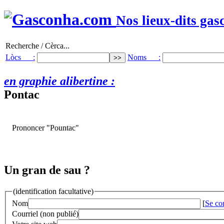
Nos lieux-dits gas
Recherche / Cèrca...
Lòcs :
Noms :
en graphie alibertine :
Pontac
Prononcer "Pountac"
Un gran de sau ?
(identification facultative)
Nom
[
Se co
Courriel (non publié)