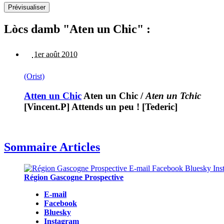
Lòcs damb "Aten un Chic" :
1er août 2010
(Orist)
Atten un Chic
Aten un Chic
/
Aten un Tchic
[Vincent.P] Attends un peu ! [Tederic]
Sommaire Articles
Région Gascogne Prospective
E-mail
Facebook
Bluesky
Instagram