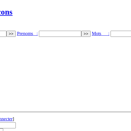
cons
Prenoms :
Mots :
nnecter
]