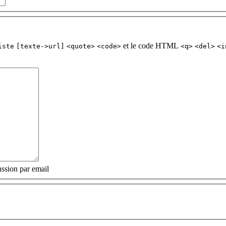
et le code HTML
iste
[texte->url]
<quote>
<code>
<q>
<del>
<i
ssion par email